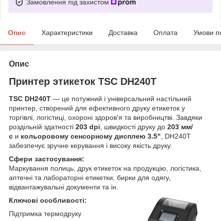
Замовлення під захистом
Опис
Характеристики
Доставка
Оплата
Умови п
Опис
Принтер этикеток TSC DH240T
TSC DH240T
— це потужний і універсальний настільний
принтер, створений для ефективного друку етикеток у
торгівлі, логістиці, охороні здоров'я та виробництві. Завдяки
роздільній здатності
203 dpi
, швидкості друку до
203 мм/
с
и
кольоровому сенсорному дисплею 3.5"
, DH240T
забезпечує зручне керування і високу якість друку.
Сфери застосування:
Маркування полиць, друк етикеток на продукцію, логістика,
аптечні та лабораторні етикетки, бирки для одягу,
відвантажувальні документи та ін.
Ключові особливості:
Підтримка термодруку