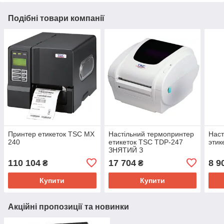
Подібні товари компанії
Принтер етикеток TSC MX
Настільний термопринтер
Наст
240
етикеток TSC TDP-247
этик
ЗНЯТИЙ З
ВИРОБНИЦТВА, ЗАМІНА -
110 104
17 704
8 9
₴
₴
TSC DH240T
Купити
Купити
Акційні пропозиції та новинки