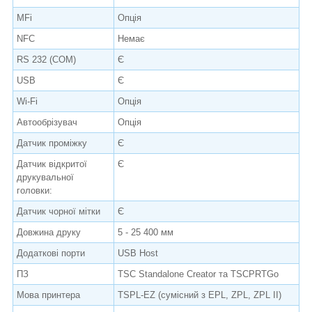
MFi
Опція
NFC
Немає
RS 232 (COM)
Є
USB
Є
Wi-Fi
Опція
Автообрізувач
Опція
Датчик проміжку
Є
Датчик відкритої
Є
друкувальної
головки:
Датчик чорної мітки
Є
Довжина друку
5 - 25 400 мм
Додаткові порти
USB Host
ПЗ
TSC Standalone Creator та TSCPRTGo
Мова принтера
TSPL-EZ (сумісний з EPL, ZPL, ZPL II)