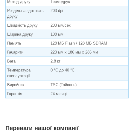
Метод друку
Термодрук
Роздільна здатність
203 dpi
друку
Швидкість друку
203 мм/сек
Ширина друку
108 мм
Пам'ять
128 МБ Flash / 128 МБ SDRAM
Габарити
223 мм х 186 мм х 286 мм
Вага
2,8 кг
Температура
0 °C до 40 °C
експлуатації
Виробник
TSC (Тайвань)
Гарантія
24 місяці
Переваги нашої компанії