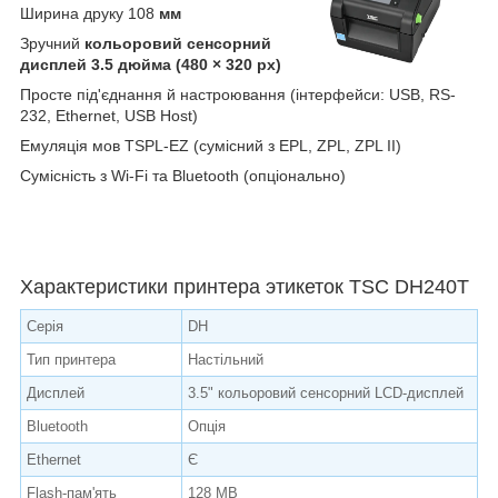
Ширина друку 108
мм
Зручний
кольоровий сенсорний
дисплей 3.5 дюйма (480 × 320 px)
Просте під'єднання й настроювання (інтерфейси: USB, RS-
232, Ethernet, USB Host)
Емуляція мов TSPL-EZ (сумісний з EPL, ZPL, ZPL II)
Сумісність з Wi-Fi та Bluetooth (опціонально)
Характеристики принтера этикеток TSC DH240T
Серія
DH
Тип принтера
Настільний
Дисплей
3.5" кольоровий сенсорний LCD-дисплей
Bluetooth
Опція
Ethernet
Є
Flash-пам'ять
128 МB