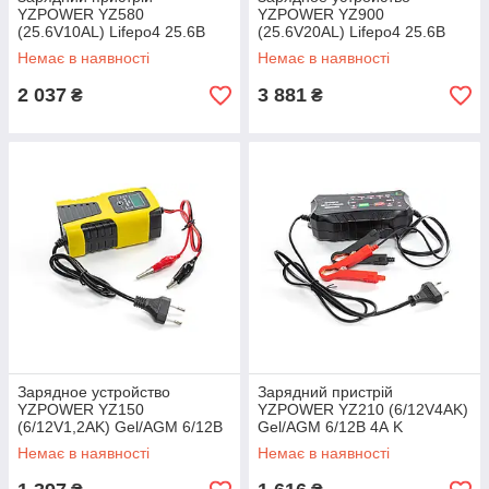
YZPOWER YZ580
YZPOWER YZ900
(25.6V10AL) Lifepo4 25.6В
(25.6V20AL) Lifepo4 25.6В
10А L
20А L
Немає в наявності
Немає в наявності
2 037
3 881
₴
₴
Зарядное устройство
Зарядний пристрій
YZPOWER YZ150
YZPOWER YZ210 (6/12V4AK)
(6/12V1,2AK) Gel/AGM 6/12В
Gel/AGM 6/12В 4А K
1,2А
Немає в наявності
Немає в наявності