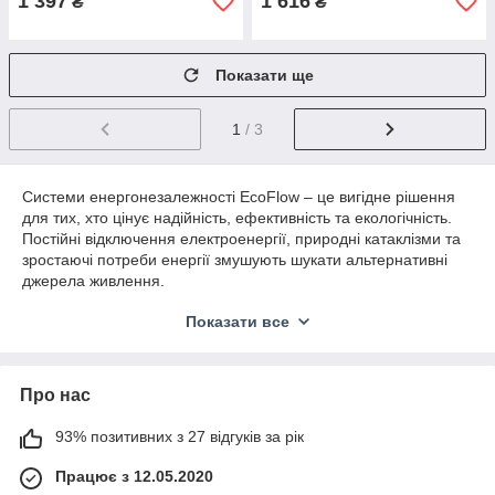
1 397
1 616
₴
₴
Показати ще
1
/ 3
Системи енергонезалежності EcoFlow – це вигідне рішення
для тих, хто цінує надійність, ефективність та екологічність.
Постійні відключення електроенергії, природні катаклізми та
зростаючі потреби енергії змушують шукати альтернативні
джерела живлення.
EcoFlow пропонує моделі з різною потужністю, що дозволяє
Показати все
підібрати оптимальний варіант для ваших потреб. Від
зарядки мобільних пристроїв до живлення побутових
пристроїв – EcoFlow подолає будь-які завдання.
Про нас
EcoFlow підтримує використання сонячних панелей для
заряджання своїх станцій, що робить їх ідеальними для
93% позитивних з 27 відгуків за рік
екологічно свідомих користувачів.
Працює з 12.05.2020