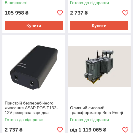
станція
В наявності
Готово до відправки
105 958
2 737
₴
₴
Купити
Купити
Пристрій безперебійного
живлення ASAP POS T132-
Оливний силовий
12V резервна зарядна
трансформатор Beta Enerji
станція
Готово до відправки
Готово до відправки
2 737
1 119 065
₴
від
₴