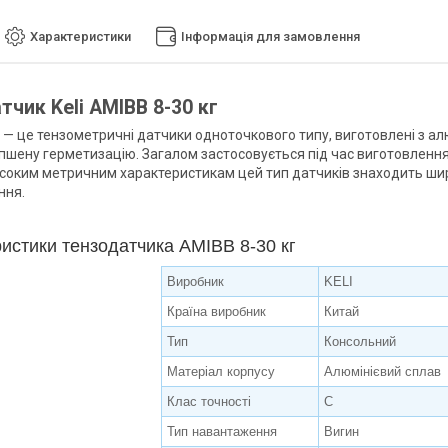
Характеристики
Інформація для замовлення
тчик Keli AMIBB 8-30 кг
— це тензометричні датчики одноточкового типу, виготовлені з алю
пшену герметизацію. Загалом застосовується під час виготовлення 
соким метричним характеристикам цей тип датчиків знаходить ши
ння.
истики тензодатчика AMIBB 8-30 кг
Виробник
KELI
Країна виробник
Китай
Тип
Консольний
Матеріал корпусу
Алюмінієвий сплав
Клас точності
C
Тип навантаження
Вигин