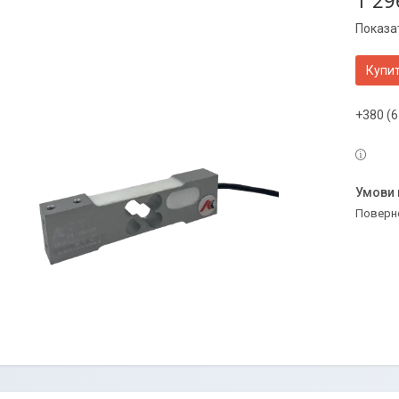
1 29
Показат
Купи
+380 (6
поверн