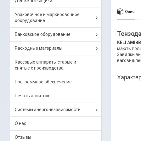
Денежные ящики
Опис
Упаковочное и маркировочное
оборудование
Тензода
Банковское оборудование
KELI AMIBB
Расходные материалы
мають полі
Завдяки ви
ваговиділе
Кассовые аппараты старые и
снятые с производства
Характер
Программное обеспечение
Печать этикеток
Системы энергонезависимости
О нас
Отзывы