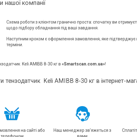
и нашої компанії
Схема роботи з клієнтом гранично проста: спочатку ви отримує
щодо підбору обладнання під ваші завдання.
Наступним кроком є оформлення замовлення, яке підтверджує 
терміни.
нзодатчик Keli AMIВВ 8-30 кг в
«Smartscan.com.ua»
!
и тензодатчик Keli AMIВВ 8-30 кг в інтернет-маг
амовлення на сайті або
Наш менеджер зв'яжеться з
Сплаті
телефоном
вами