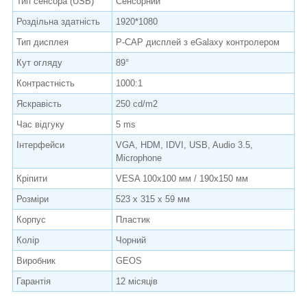
Тип сенсора (USB)
Сенсорний
Роздільна здатність
1920*1080
Тип дисплея
P-CAP дисплей з eGalaxy контролером
Кут огляду
89°
Контрастність
1000:1
Яскравість
250 cd/m
2
Час відгуку
5 ms
Інтерфейси
VGA, HDM, IDVI, USB, Audio 3.5,
Microphone
Кріпити
VESA 100х100 мм / 190х150 мм
Розміри
523 х 315 х 59 мм
Корпус
Пластик
Колір
Чорний
Виробник
GEOS
Гарантія
12 місяців