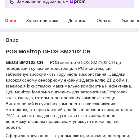
Замовлення під захистом
Опис
Характеристики
Доставка
Оплата
Умови п
Опис
POS монітор GEOS SM2102 CH
GEOS SM2102 CH
— POS монітор GEOS SM2102 CH це
передовий і сучасний пристрій для POS-систем, що
забезпечує високу якість і зручність використання. Завдяки
високоякісному сенсорному екрану з діагоналлю 21 дюймів,
взаємодія із системою максимально комфортна й ефективна.
Цей монітор ідеально підходить для автоматизації торгових
залів, складів, готельно-регорованих комплексів тощо.
Виготовлений із сучасних компонентів і високоякісних
матеріалів, він призначений для безперервного використання
24/7, а висока роздільна здатність і якість зображення
допоможуть вашим працівникам уникнути втоми під час
роботи.
Сфери застосування — супермаркети, магазини, ресторани,