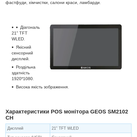
фастфуди, хімчистки, салони краси, ламбарди.
Діагональ
21" TFT
WLED.
Якісний
сенсорний
дисплей.
Роздільна
здатність
1920*1080.
Висока якість зображення.
Характеристики POS монітора GEOS SM2102
CH
Дисплей
21″ TFT WLED