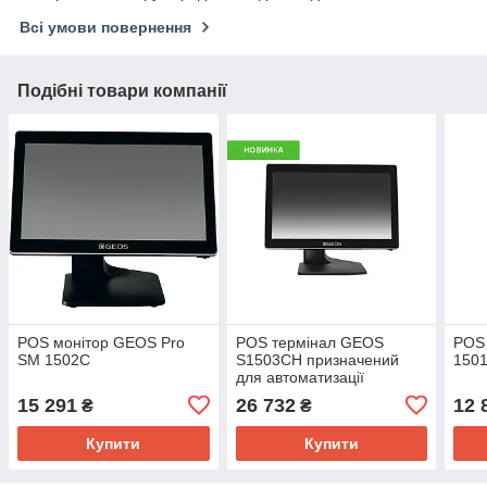
Всі умови повернення
Подібні товари компанії
POS монітор GEOS Pro
POS термінал GEOS
POS
SM 1502C
S1503CH призначений
150
для автоматизації
торгових об'єктів і
15 291
26 732
12 
₴
₴
підприємств сфери послуг
Купити
Купити