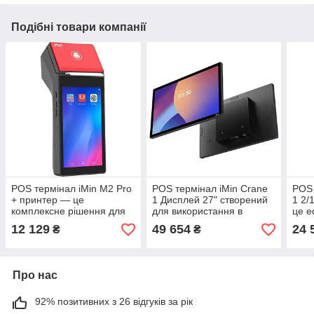
Подібні товари компанії
POS термінал iMin M2 Pro
POS термінал iMin Crane
POS 
+ принтер — це
1 Дисплей 27" створений
1 2/
комплексне рішення для
для використання в
це е
успішного бізнесу
бізнес-заходах
POS-
12 129
49 654
24 
₴
₴
бізн
Про нас
92% позитивних з 26 відгуків за рік