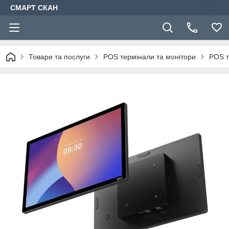
СМАРТ СКАН
Товари та послуги
POS термінали та монітори
POS т