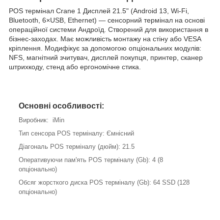
POS термінал Crane 1 Дисплей 21.5" (Android 13, Wi-Fi,
Bluetooth, 6×USB, Ethernet) — сенсорний термінал на основі
операційної системи Андроїд. Створений для використання в
бізнес-заходах. Має можливість монтажу на стіну або VESA
кріплення. Модифікує за допомогою опціональних модулів:
NFS, магнітний зчитувач, дисплей покупця, принтер, сканер
штрихкоду, стенд або ергономічне стика.
Основні особливості:
Виробник: iMin
Тип сенсора POS терміналу: Ємнісний
Діагональ POS терміналу (дюйм): 21.5
Оперативуючи пам'ять POS терміналу (Gb): 4 (8
опціонально)
Обсяг жорсткого диска POS терміналу (Gb): 64 SSD (128
опціонально)