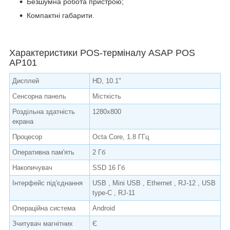
Безшумна робота пристрою;
Компактні габарити.
Характеристики POS-терміналу ASAP POS
AP101
Дисплей
HD, 10.1"
Сенсорна панель
Місткість
Роздільна здатність
1280x800
екрана
Процесор
Octa Core, 1.8 ГГц
Оперативна пам'ять
2 Гб
Накопичувач
SSD 16 Гб
Інтерфейс під'єднання
USB , Mini USB , Ethernet , RJ-12 , USB
type-C , RJ-11
Операційна система
Android
Зчитувач магнітних
Є