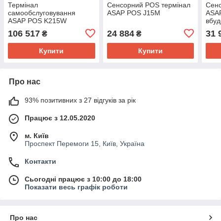
Термінал
Сенсорний POS термінал
Сенс
самообслуговування
ASAP POS J15M
ASA
ASAP POS K215W
вбуд
високоякісний і надійний
106 517
24 884
31 
₴
₴
пристрій
Купити
Купити
Про нас
93% позитивних з 27 відгуків за рік
Працює з 12.05.2020
м. Київ
Проспект Перемоги 15, Київ, Україна
Контакти
Сьогодні працює з 10:00 до 18:00
Показати весь графік роботи
Про нас