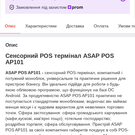
Замовлення під захистом
Опис
Характеристики
Доставка
Оплата
Умови п
Опис
Сенсорний POS термінал ASAP POS
AP101
ASAP POS AP101 -
сенсорний POS-термінал, компактний і
потужний моноблок, універсальне та практичне рішення для
пристрою бізнесу. Він ідеально підійде для роботи з будь-
якою обліковою програмою, що функціонує на базі ОС
Android. За продуктивністю ASAP POS AP101 практично не
поступається стандартним моноблокам, водночас він займає
менше місця і є чудовим варіантом для невеликих торгових
точок. Сфера застосування: сфера громадського харчування
(кафе,кускові, кав'ярні тощо); готельне господарство;
роздрібна торгівля; сфера обслуговування. Пристрій ASAP
POS AP101 за своїх компактних габаритів поєднує в собі POS-