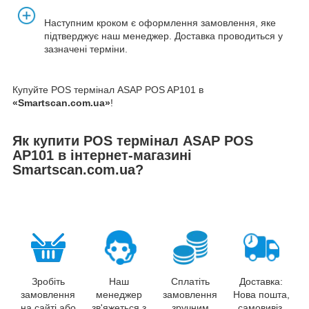
Наступним кроком є оформлення замовлення, яке
підтверджує наш менеджер. Доставка проводиться у
зазначені терміни.
Купуйте POS термінал ASAP POS AP101 в
«Smartscan.com.ua»
!
Як купити POS термінал ASAP POS
AP101 в інтернет-магазині
Smartscan.com.ua?
Зробіть
Наш
Сплатіть
Доставка:
замовлення
менеджер
замовлення
Нова пошта,
на сайті або
зв'яжеться з
зручним
самовивіз,