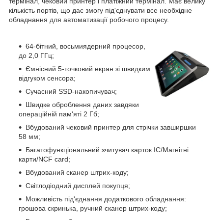
термінал, чековий принтер і платіжний термінал. Має велику
кількість портів, що дає змогу під'єднувати все необхідне
обладнання для автоматизації робочого процесу.
64-бітний, восьмиядерний процесор,
до 2,0 ГГц;
Ємнісний 5-точковий екран зі швидким
відгуком сенсора;
Сучасний SSD-накопичувач;
Швидке оброблення даних завдяки
операційній пам'яті 2 Гб;
Вбудований чековий принтер для стрічки завширшки
58 мм;
Багатофункціональний зчитувач карток IC/Магнітні
карти/NCF card;
Вбудований сканер штрих-коду;
Світлодіодний дисплей покупця;
Можливість під'єднання додаткового обладнання:
грошова скринька, ручний сканер штрих-коду;