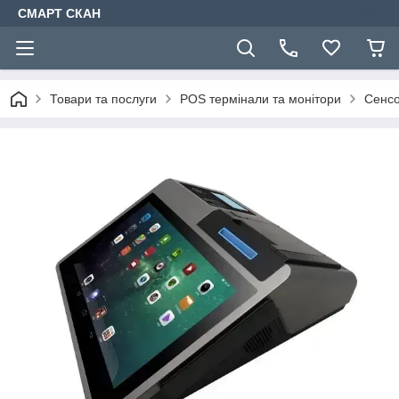
СМАРТ СКАН
Товари та послуги
POS термінали та монітори
Сенсо