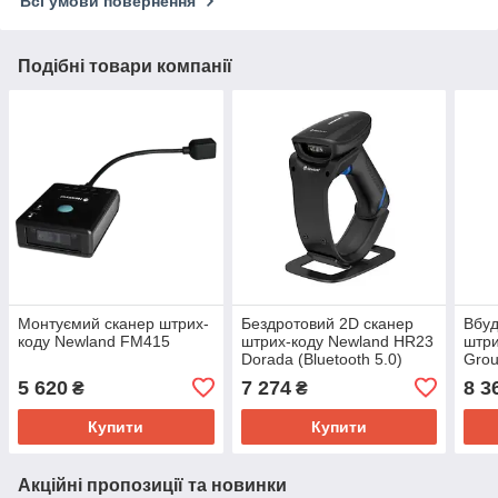
Всі умови повернення
Подібні товари компанії
Монтуємий сканер штрих-
Бездротовий 2D сканер
Вбуд
коду Newland FM415
штрих-коду Newland HR23
штри
Dorada (Bluetooth 5.0)
Grou
5 620
7 274
8 3
₴
₴
Купити
Купити
Акційні пропозиції та новинки