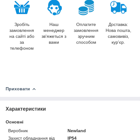
Зробіть
Наш
Оплатите
Доставка:
замовлення
менеджер
замовлення
Нова пошта,
на сайті або
зв'яжеться з
зручним
самовивіз,
за
вами
способом
кур'єр.
телефоном
Приховати
Характеристики
Основні
Виробник
Newland
Захист обладнання від
IP54