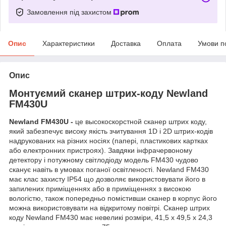
Замовлення під захистом
Опис
Характеристики
Доставка
Оплата
Умови п
Опис
Монтуємий сканер штрих-коду Newland
FM430U
Newland FM430U -
це высокоскорстной сканер штрих коду,
який забезпечує високу якість зчитування 1D і 2D штрих-кодів
надрукованих на різних носіях (папері, пластикових картках
або електронних пристроях). Завдяки інфрачервоному
детектору і потужному світлодіоду модель FM430 чудово
сканує навіть в умовах поганої освітленості. Newland FM430
має клас захисту IP54 що дозволяє використовувати його в
запилених приміщеннях або в приміщеннях з високою
вологістю, також попередньо помістивши сканер в корпус його
можна використовувати на відкритому повітрі. Сканер штрих
коду Newland FM430 має невеликі розміри, 41,5 x 49,5 x 24,3