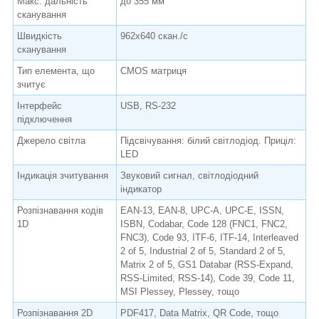
Макс. дальність
до 355 мм
сканування
Швидкість
962x640 скан./с
сканування
Тип елемента, що
CMOS матриця
зчитує
Інтерфейс
USB, RS-232
підключення
Джерело світла
Підсвічування: білий світлодіод. Приціл:
LED
Індикація зчитування
Звуковий сигнал, світлодіодний
індикатор
Розпізнавання кодів
EAN-13, EAN-8, UPC-A, UPC-E, ISSN,
1D
ISBN, Codabar, Code 128 (FNC1, FNC2,
FNC3), Code 93, ITF-6, ITF-14, Interleaved
2 of 5, Industrial 2 of 5, Standard 2 of 5,
Matrix 2 of 5, GS1 Databar (RSS-Expand,
RSS-Limited, RSS-14), Code 39, Code 11,
MSI Plessey, Plessey, тощо
Розпізнавання 2D
PDF417, Data Matrix, QR Code, тощо