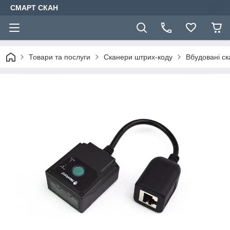
СМАРТ СКАН
Товари та послуги
Сканери штрих-коду
Вбудовані с