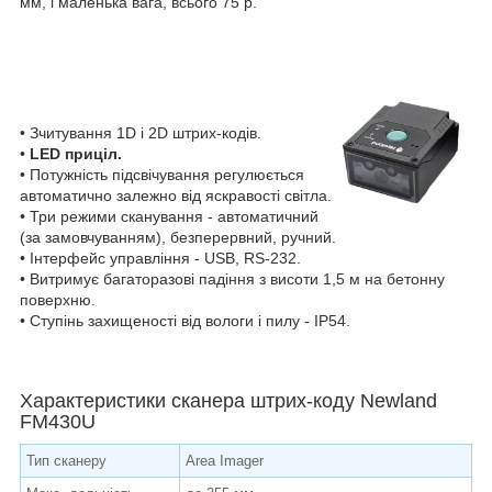
мм, і маленька вага, всього 75 р.
• Зчитування 1D і 2D штрих-кодів.
•
LED приціл.
• Потужність підсвічування регулюється
автоматично залежно від яскравості світла.
• Три режими сканування - автоматичний
(за замовчуванням), безперервний, ручний.
• Інтерфейс управління - USB, RS-232.
• Витримує багаторазові падіння з висоти 1,5 м на бетонну
поверхню.
• Ступінь захищеності від вологи і пилу - IP54.
Характеристики сканера штрих-коду Newland
FM430U
Тип сканеру
Area Imager