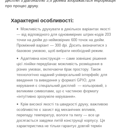
дисплеї з діагоналлю 3,5 дюйма зображається інформація
про процес друку.
Характерні особливості:
Можливість друкувати в декількох варіантах якості
— від відповідного для одновимірних штрих-кодів 203
точки на дюйм до неймовірних 600 точок на дюйм.
Проміжний варіант — 300 dpi. Досить визначитися з
базовою умовою, щоб вибрати необхідний режим.
Адаптивна конструкція — саме зовнішнє рішення
цієї лінійки передбачає можливість розміщення в
різних умовах, включаючи брак простору. Також
технологічно наданий універсальний інтерфейс для
введення та виведення у форматі GPIO, для
керування є спеціальний дисплей — кольоровий, з
великими символами, що є частиною формату
«інтуїтивно зрозуміле керування».
Крім високої якості та швидкості друку, важливою
особливістю є захист від механічних впливів,
перепаду температур, вологи та пилу — все це
досягається завдяки литій конструкції корпусу. Ця
характеристика не тільки гарантує довгий термін