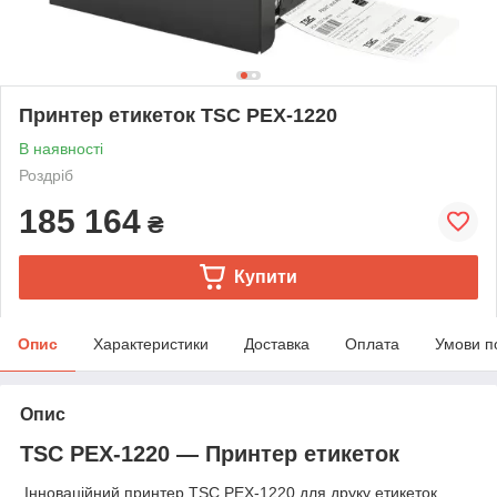
Принтер етикеток TSC PEX-1220
В наявності
Роздріб
185 164
₴
Купити
Опис
Характеристики
Доставка
Оплата
Умови п
Опис
TSC PEX-1220 — Принтер етикеток
Інноваційний принтер TSC PEX-1220 для друку етикеток