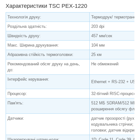
Характеристики TSC PEX-1220
Технологія друку:
Термодрук/ термотрансф
Роздільна здатність:
203 dpi
Швидкість друку:
457 мм/сек
Макс. Ширина друкування:
104 мм
Абразивна стійкість термоголовки:
25 км
Рекомендований обсяг друку на день,
Не обмежений
до:
Інтерфейс керування:
Ethernet + RS-232 + USB 
Процесор:
32-бітний RISC-процесор
Пам'ять:
512 МБ SDRAM/512 МБ Fl
розширення обсягу флешп
Датчики:
датчик прозорості (рухоми
кодувальника стрічки; дат
головки; датчик відкритої
Шкарпеткувані штрих-коди:
1D: Code 11, Code 39, C