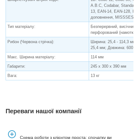
A.B.C, Codabar, Standard 2
13, EAN-14, EAN-128, IT
доповнення, MISSSESE
Тип матеріалу:
Безперервний, висічний,
перфорований (намотка н
Рибон (Червона стрічка):
Ширина: 25,4 - 114,3 мм;
25,4 мм; Довжина: 600 м;
Макс. Ширина матеріалу:
114 мм
Габарити:
245 x 300 x 390 мм
Вага:
13 кг
Переваги нашої компанії
Схема роботи з клієнтом проста: спочатку ви