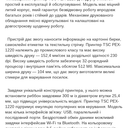
простий в експлуатації й обслуговуванні. Модель має міцний
литий корпус, який гарантує безвідмовну роботу впродовж
багатьох років і стійкий до ударів. Механізми друкованого
обладнання якісно відрегульовані та налаштовані на
довгострокову щоденну роботу.
Пристрій дає змогу наносити інформацію на картонні бирки,
самоклейні етикетки та текстильну стрічку. Принтер TSC PEX-
1220 належить до промислового класу та має високу
швидкість друку — 152,4 мм/сек за роздільної здатності 230
dpi. Високу швидкість роботи забезпечує 32-розрядний
процесор і внутрішня пам'ять обсягом 512 Мб. Максимальна
ширина друку — 104 мм, що дає змогу виготовляти великі
стикери для маркування посилок.
Завдяки унікальній конструкції принтера, у нього можна
встановити риббон завдовжки 300 м із діаметром втулки 25,4
мм, що підвищує універсальність моделі. Принтер TSC PEX-
1220 підтримує емуляцію популярних мов керування. Модель
має кілька інтерфейсів зв'язку: USB, паралельний і
послідовний порти. Бездротовий обмін даними можливий
завдяки інтерфейсам Wi-Fi та Bluetooth. На кольоровому