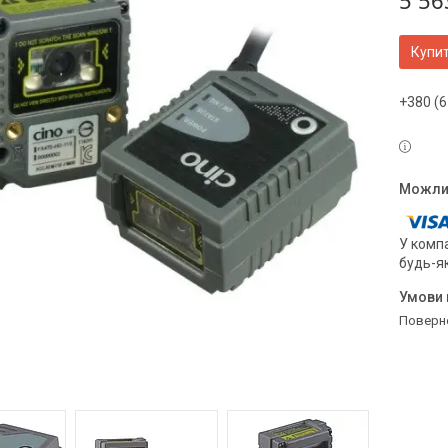
5 56
Купи
+380 (6
У компа
будь-я
поверн