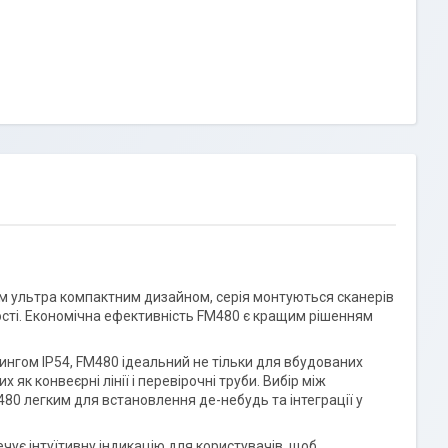
м ультра компактним дизайном, серія монтуються сканерів
ості. Економічна ефективність FM480 є кращим рішенням
тингом IP54, FM480 ідеальний не тільки для вбудованих
 як конвеєрні лінії і перевірочні труби. Вибір між
80 легким для встановлення де-небудь та інтеграції у
ує інтуїтивну індикацію для користувачів, щоб