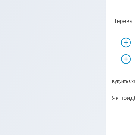
Переваг
Купуйте Ск
Як прид