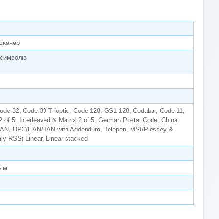
 сканер
символів
ode 32, Code 39 Trioptic, Code 128, GS1-128, Codabar, Code 11,
2 of 5, Interleaved & Matrix 2 of 5, German Postal Code, China
JAN, UPC/EAN/JAN with Addendum, Telepen, MSI/Plessey &
ly RSS) Linear, Linear-stacked
5 м