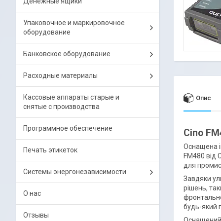
Денежные ящики
Упаковочное и маркировочное
оборудование
Банковское оборудование
Расходные материалы
Кассовые аппараты старые и
Опис
снятые с производства
Программное обеспечение
Cino FM
Оснащена і
Печать этикеток
FM480 від 
для промис
Системы энергонезависимости
Завдяки ул
рішень, так
О нас
фронтально
будь-який п
Отзывы
Оснащений 