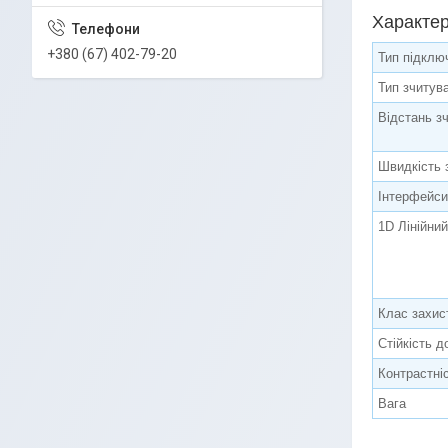
Характер
+380 (67) 402-79-20
Тип підклю
Тип зчитув
Відстань з
Швидкість 
Інтерфейси
1D Лінійний
Клас захис
Стійкість д
Контрастні
Вага