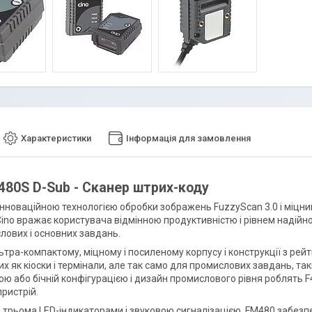
Характеристики
Інформація для замовлення
480S D-Sub - Сканер штрих-коду
нноваційною технологією обробки зображень FuzzyScan 3.0 і міцни
Cino вражає користувача відмінною продуктивністю і рівнем надійн
лових і основних завдань.
ьтра-компактому, міцному і посиленому корпусу і конструкції з рей
их як кіоски і термінали, але так само для промислових завдань, таких
ю або бічній конфігурацією і дизайн промислового рівня роблять F4
ристрій.
трьома LED-індикаторами і звуковою сигналізацією, FM480 забезпеч