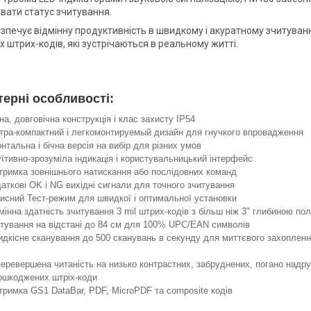
увати статус зчитування.
зпечує відмінну продуктивність в швидкому і акуратному зчитуван
 штрих-кодів, які зустрічаються в реальному житті.
терні особливості:
на, довговічна конструкція і клас захисту IP54
тра-компактний і легкомонтируемый дизайн для гнучкого впровадження
нтальна і бічна версія на вибір для різних умов
уїтивно-зрозуміла індикація і користувальницький інтерфейс
тримка зовнішнього натискання або послідовних команд
аткові OK і NG вихідні сигнали для точного зчитування
исний Тест-режим для швидкої і оптимальної установки
мінна здатність зчитування 3 mil штрих-кодів з більш ніж 3" глибиною по
тування на відстані до 84 см для 100% UPC/EAN символів
дкісне сканування до 500 сканувань в секунду для миттєвого захопленн
еревершена читаність на низько контрастних, забруднених, погано надр
ошкоджених штріх-коди
тримка GS1 DataBar, PDF, MicroPDF та composite кодів