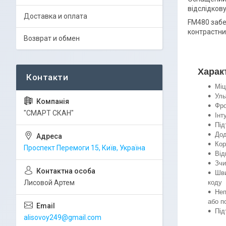
відслідков
Доставка и оплата
FM480 забе
контрастних
Возврат и обмен
Харак
Міц
Уль
Фро
"СМАРТ СКАН"
Інт
Під
Дод
Кор
Проспект Перемоги 15, Київ, Україна
Від
Зчи
Шви
коду
Лисовой Артем
Неп
або п
Під
alisovoy249@gmail.com