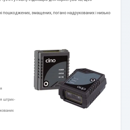
ні пошкоджених, змащених, погано надрукованих і низько
ля
я штрих-
укованих