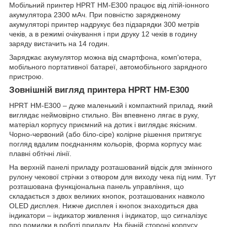
Мобільний принтер HPRT HM-E300 працює від літій-іонного
акумулятора 2300 мАч. При повністю зарядженому
акумуляторі принтер надрукує без підзарядки 300 метрів
чеків, а в режимі очікування і при друку 12 чеків в годину
заряду вистачить на 14 годин.
Заряджає акумулятор можна від смартфона, комп'ютера,
мобільного портативної батареї, автомобільного зарядного
пристрою.
Зовнішній вигляд принтера HPRT HM-E300
HPRT HM-E300 – дуже маленький і компактний прилад, який
виглядає неймовірно стильно. Він впевнено лягає в руку,
матеріал корпусу приємний на дотик і виглядає якісним.
Чорно-червоний (або біло-сіре) колірне рішення притягує
погляд вдалим поєднанням кольорів, форма корпусу має
плавні обтічні лінії.
На верхній панелі приладу розташований відсік для змінного
рулону чекової стрічки з отвором для виходу чека під ним. Тут
розташована функціональна панель управління, що
складається з двох великих кнопок, розташованих навколо
OLED дисплея. Нижче дисплея і кнопок знаходиться два
індикатори – індикатор живлення і індикатор, що сигналізує
про помилки в роботі приладу. На бічній стороні корпусу