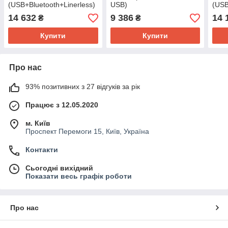
(USB+Bluetooth+Linerless)
USB)
(USB
14 632
9 386
14 
₴
₴
Купити
Купити
Про нас
93% позитивних з 27 відгуків за рік
Працює з 12.05.2020
м. Київ
Проспект Перемоги 15, Київ, Україна
Контакти
Сьогодні вихідний
Показати весь графік роботи
Про нас