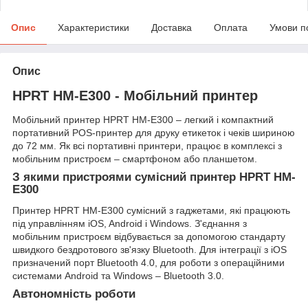
Опис
Характеристики
Доставка
Оплата
Умови п
Опис
HPRT HM-E300 - Мобільний принтер
Мобільний принтер HPRT HM-E300 – легкий і компактний
портативний POS-принтер для друку етикеток і чеків шириною
до 72 мм. Як всі портативні принтери, працює в комплексі з
мобільним пристроєм – смартфоном або планшетом.
З якими пристроями сумісний принтер HPRT HM-
E300
Принтер HPRT HM-E300 сумісний з гаджетами, які працюють
під управлінням iOS, Android і Windows. З'єднання з
мобільним пристроєм відбувається за допомогою стандарту
швидкого бездротового зв'язку Bluetooth. Для інтеграції з iOS
призначений порт Bluetooth 4.0, для роботи з операційними
системами Android та Windows – Bluetooth 3.0.
Автономність роботи