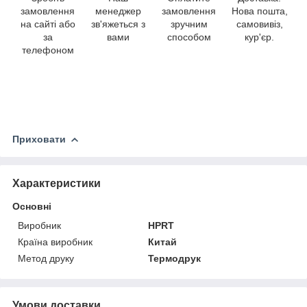
замовлення
менеджер
замовлення
Нова пошта,
на сайті або
зв'яжеться з
зручним
самовивіз,
за
вами
способом
кур'єр.
телефоном
Приховати
Характеристики
Основні
Виробник
HPRT
Країна виробник
Китай
Метод друку
Термодрук
Умови доставки