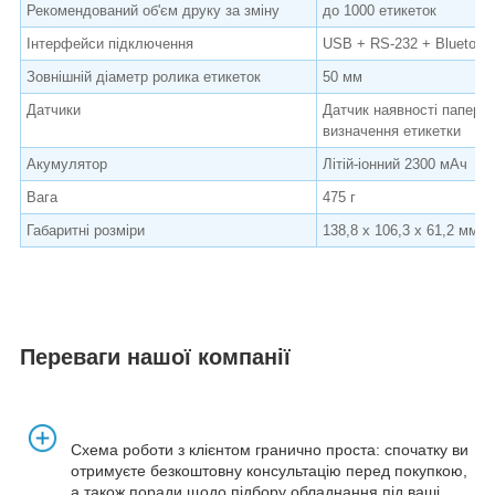
Рекомендований об'єм друку за зміну
до 1000 етикеток
Інтерфейси підключення
USB + RS-232 + Bluetoot
Зовнішній діаметр ролика етикеток
50 мм
Датчики
Датчик наявності папери,
визначення етикетки
Акумулятор
Літій-іонний 2300 мАч
Вага
475 г
Габаритні розміри
138,8 x 106,3 x 61,2 мм
Переваги нашої компанії
Схема роботи з клієнтом гранично проста: спочатку ви
отримуєте безкоштовну консультацію перед покупкою,
а також поради щодо підбору обладнання під ваші