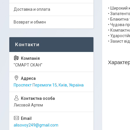
• Широкий к
Доставка и оплата
• Запатент
• Блакитна 
Возврат и обмен
• Чудова п
• Компактн
• Ударостій
• Захист від
Характер
"СМАРТ СКАН"
Проспект Перемоги 15, Київ, Україна
Лисовой Артем
alisovoy249@gmail.com