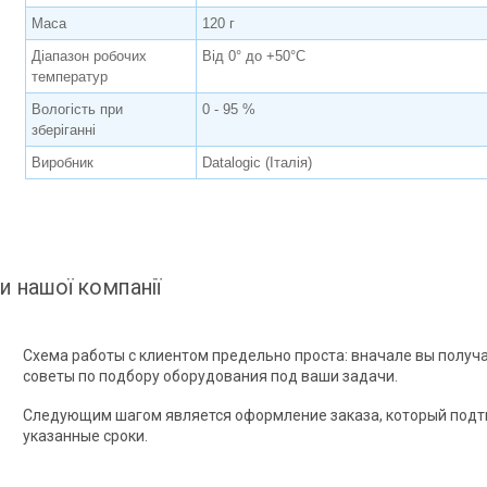
Маса
120 г
Діапазон робочих
Від 0° до +50°C
температур
Вологість при
0 - 95 %
зберіганні
Виробник
Datalogic (Італія)
и нашої компанії
Схема работы с клиентом предельно проста: вначале вы получ
советы по подбору оборудования под ваши задачи.
Следующим шагом является оформление заказа, который подт
указанные сроки.