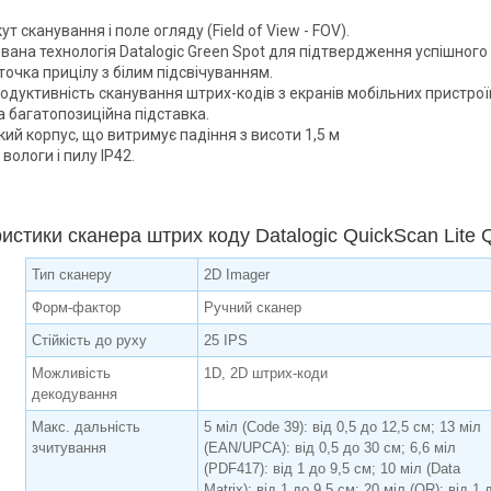
ут сканування і поле огляду (Field of View - FOV).
ована технологія Datalogic Green Spot для підтвердження успішного
точка прицілу з білим підсвічуванням.
родуктивність сканування штрих-кодів з екранів мобільних пристрої
а багатопозиційна підставка.
кий корпус, що витримує падіння з висоти 1,5 м
 вологи і пилу IP42.
истики сканера штрих коду Datalogic QuickScan Lite
Тип сканеру
2D Imager
Форм-фактор
Ручний сканер
Стійкість до руху
25 IPS
Можливість
1D, 2D штрих-коди
декодування
Макс. дальність
5 міл (Code 39): від 0,5 до 12,5 см; 13 міл
зчитування
(EAN/UPCA): від 0,5 до 30 см; 6,6 міл
(PDF417): від 1 до 9,5 см; 10 міл (Data
Matrix): від 1 до 9,5 см; 20 міл (QR): від 1 