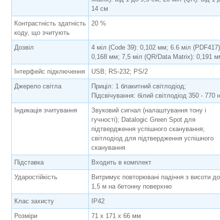
14 см
Контрастність здатність
20 %
коду, що зчитують
Дозвіл
4 міл (Code 39): 0,102 мм; 6.6 міл (PDF417)
0,168 мм; 7,5 міл (QR/Data Matrix): 0,191 м
Інтерфейс підключення
USB; RS-232; PS/2
Джерело світла
Приціл: 1 блакитний світлодіод;
Підсвічування: білий світлодіод 350 - 770 
Індикація зчитування
Звуковий сигнал (налаштування тону і
гучності); Datalogic Green Spot для
підтвердження успішного сканування;
світлодіод для підтвердження успішного
сканування
Підставка
Входить в комплект
Ударостійкість
Витримує повторювані падіння з висоти до
1,5 м на бетонну поверхню
Клас захисту
IP42
Розміри
71 x 171 x 66 мм