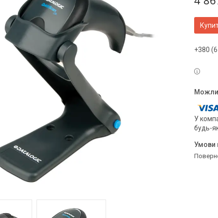
4 86
Купи
+380 (6
У компа
будь-я
поверн