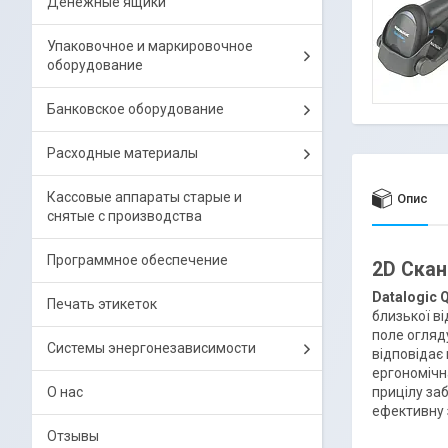
Денежные ящики
Упаковочное и маркировочное
оборудование
Банковское оборудование
Расходные материалы
Кассовые аппараты старые и
Опис
снятые с производства
Программное обеспечение
2D Скан
Datalogic 
Печать этикеток
близької ві
поле огляду
Системы энергонезависимости
відповідає 
ергономічн
прицілу заб
О нас
ефективну 
Отзывы