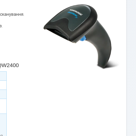
 сканування.
в.
 QW2400
до