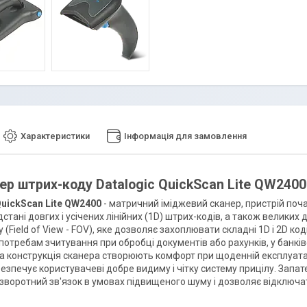
Характеристики
Інформація для замовлення
ер штрих-коду Datalogic QuickScan Lite QW2400
QuickScan Lite QW2400
- матричний іміджевий сканер, пристрій поч
дстані довгих і усічених лінійних (1D) штрих-кодів, а також велики
 (Field of View - FOV), яке дозволяє захоплювати складні 1D і 2D код
потребам зчитування при обробці документів або рахунків, у банківс
а конструкція сканера створюють комфорт при щоденній експлуатаці
езпечує користувачеві добре видиму і чітку систему прицілу. Запат
зворотний зв'язок в умовах підвищеного шуму і дозволяє відключа