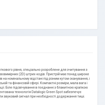
аткового рівня, спеціально розроблене для зчитування з
х двовимірних (2D) штрих-кодів. Пристрій має понад широке
ів на номінальному відстані під різним кутом сканування, і
ькій та фінансовій сфері. Компактні розміри, мала вага і
ї. Біле підсвічування в поєднанні з блакитною крапкою
ентована технологія Datalogic Green Spot забезпечує
ти звуковий сигнал при необхідності додержання тиші.