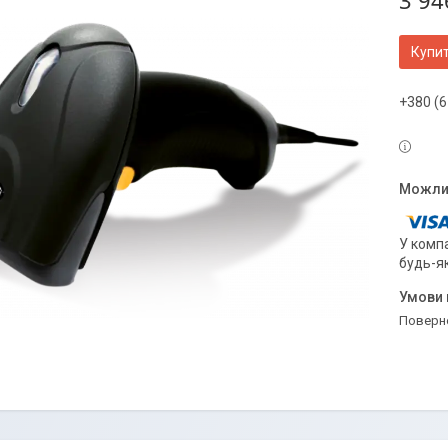
3 94
Купи
+380 (6
У компа
будь-я
поверн