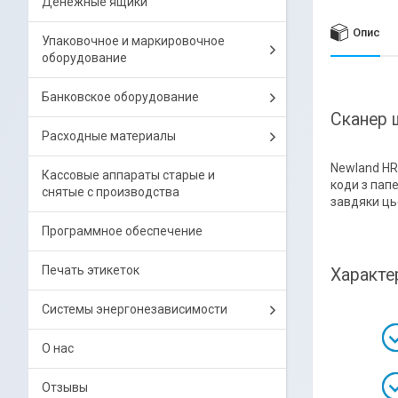
Денежные ящики
Опис
Упаковочное и маркировочное
оборудование
Банковское оборудование
Сканер 
Расходные материалы
Newland HR
Кассовые аппараты старые и
коди з папе
снятые с производства
завдяки цьо
Программное обеспечение
Печать этикеток
Характе
Системы энергонезависимости
О нас
Отзывы