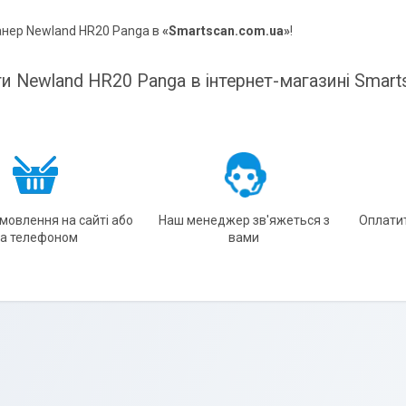
анер Newland HR20 Panga в
«Smartscan.com.ua»
!
ти Newland HR20 Panga в інтернет-магазині Smart
амовлення на сайті або
Наш менеджер зв'яжеться з
Оплати
за телефоном
вами