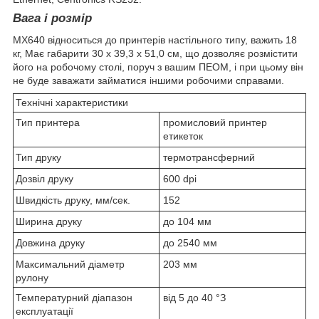
Вага і розмір
МХ640 відноситься до принтерів настільного типу, важить 18
кг, Має габарити 30 x 39,3 x 51,0 см, що дозволяє розмістити
його на робочому столі, поруч з вашим ПЕОМ, і при цьому він
не буде заважати займатися іншими робочими справами.
Технічні характеристики
Тип принтера
промисловий принтер
етикеток
Тип друку
термотрансферний
Дозвіл друку
600 dpi
Швидкість друку, мм/сек.
152
Ширина друку
до 104 мм
Довжина друку
до 2540 мм
Максимальний діаметр
203 мм
рулону
Температурний діапазон
від 5 до 40 °З
експлуатації