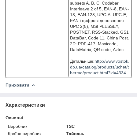
subsets A. B. C, Codabar,
Interleave 2 of 5, EAN-8, EAN-
13, EAN-128, UPC-A, UPC-E,
EAN і цифрові доповнення
UPC 2(5), MSI PLESSEY,
POSTNET, RSS-Stacked, GS1
DataBar, Code 11, China Post.
2D: PDF-417, Maxicode,
DataMatrix, QR code, Aztec.
Детальніше:
http://www.vostok.
dp.ua/catalog/products/uchet/t
hermo/product.html?id=4334
Приховати
Характеристики
Основні
Виробник
TSC
Країна виробник
Тайвань