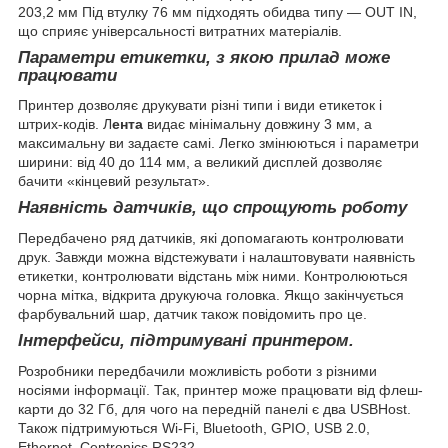
203,2 мм Під втулку 76 мм підходять обидва типу ― OUT IN,
що сприяє універсальності витратних матеріалів.
Параметри етикетки, з якою прилад може
працювати
Принтер дозволяє друкувати різні типи і види етикеток і
штрих-кодів. Л
ента
видає мінімальну довжину 3 мм, а
максимальну ви задаєте самі. Легко змінюються і параметри
ширини: від 40 до 114 мм, а великий дисплей дозволяє
бачити «кінцевий результат».
Наявність датчиків, що спрощують роботу
Передбачено ряд датчиків, які допомагають контролювати
друк. Завжди можна відстежувати і налаштовувати наявність
етикетки, контролювати відстань між ними. Контролюються
чорна мітка, відкрита друкуюча головка. Якщо закінчується
фарбувальний шар, датчик також повідомить про це.
Інтерфейси, підтримувані принтером.
Розробники передбачили можливість роботи з різними
носіями інформації. Так, принтер може працювати від флеш-
карти до 32 Гб, для чого на передній панелі є два USBHost.
Також підтримуються Wi-Fi, Bluetooth, GPIO, USB 2.0,
Ethernet, Centronics RS232.