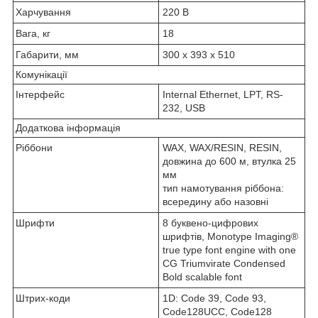
Харчування
220 В
Вага, кг
18
Габарити, мм
300 x 393 x 510
Комунікації
Інтерфейс
Internal Ethernet, LPT, RS-
232, USB
Додаткова інформація
Ріббони
WAX, WAX/RESIN, RESIN,
довжина до 600 м, втулка 25
мм
тип намотування ріббона:
всередину або назовні
Шрифти
8 буквено-цифрових
шрифтів, Monotype Imaging®
true type font engine with one
CG Triumvirate Condensed
Bold scalable font
Штрих-коди
1D: Code 39, Code 93,
Code128UCC, Code128