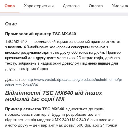
Опис
Характеристики
Доставка
Оплата
Умови п
Опис
Промисловий принтер TSC MX-640
TSC МХ 640 — промисловий термотрансферний принтер етикеток
з великим 4.3-дюймовим кольоровим сенсорним екраном з
високою роздільною здатністю друку 600 точок на дюйм. Принтер
призначений для друку дуже маленьких 2D штрих-кодів, дрібного
тексту, зображень з надвисоким дозволом і відмінно підійде для
друку ювелірних бирок
Детальніше:
http://www.vostok.dp.ua/catalog/products/uchet/thermo/pr
oduct.html?id=4334
Відмінності TSC MX640
від інших
моделей tsc серії MX
Принтер етикеток TSC MX640
відноситься до групи
промислових принтерів. Будучи розробкою
tsc
він
відрізняється від моделей MX 240 і MX 340 більш високою
якістю друку – цей варіант має дозвіл 600 dpi, або 24 точки/