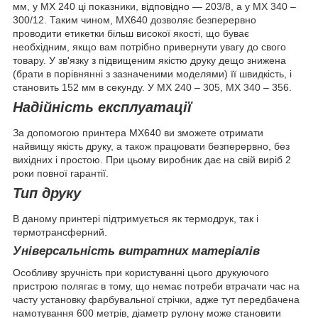
мм, у MX 240 ці показники, відповідно ― 203/8, а у MX 340 –
300/12. Таким чином, МХ640 дозволяє безперервно
проводити етикетки більш високої якості, що буває
необхідним, якщо вам потрібно привернути увагу до свого
товару. У зв'язку з підвищеним якістю друку дещо знижена
(брати в порівнянні з зазначеними моделями) її швидкість, і
становить 152 мм в секунду. У MX 240 – 305, MX 340 – 356.
Надійність експлуатації
За допомогою принтера МХ640 ви зможете отримати
найвищу якість друку, а також працювати безперервно, без
вихідних і простою. При цьому виробник дає на свій виріб 2
роки повної гарантії.
Тип друку
В даному принтері підтримується як термодрук, так і
термотрансферний.
Універсальність витратних матеріалів
Особливу зручність при користуванні цього друкуючого
пристрою полягає в тому, що немає потреби втрачати час на
часту установку фарбувальної стрічки, адже тут передбачена
намотування
600 метрів, діаметр рулону може становити