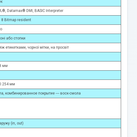
ек
L®, Datamax® DMI, BASIC Interpreter
, 8 Bitmap resident
но
лоні або стопки
іж етикетками, чорної мітки, на просвіт
8 мм
0.254 мм
ла, комбинированное покрытие ― воск-смола
аружу (in, out)