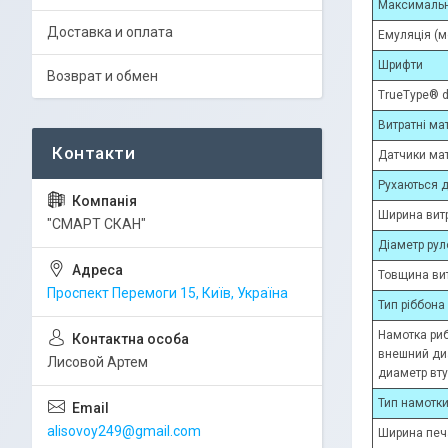
Максимальн
Доставка и оплата
Емуляція (м
Шрифти
Возврат и обмен
TrueType® 
Витратні ма
Датчики мат
Рухаються д
Ширина витр
"СМАРТ СКАН"
Діаметр ру
Товщина вит
Проспект Перемоги 15, Київ, Україна
Тип ріббона
Намотка ри
внешний д
Лисовой Артем
диаметр вт
Тип намотк
alisovoy249@gmail.com
Ширина печ