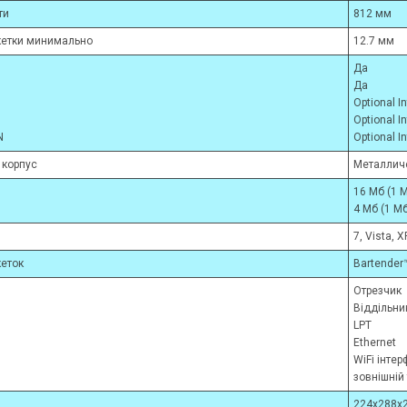
ти
812 мм
кетки минимально
12.7 мм
Да
Да
Optional I
Optional I
N
Optional I
 корпус
Металлич
16 Мб (1 
4 Мб (1 M
7, Vista, XP
кеток
Bartender™
Отрезчик
Віддільни
LPT
Ethernet
WiFi інте
зовнішній
224x288x