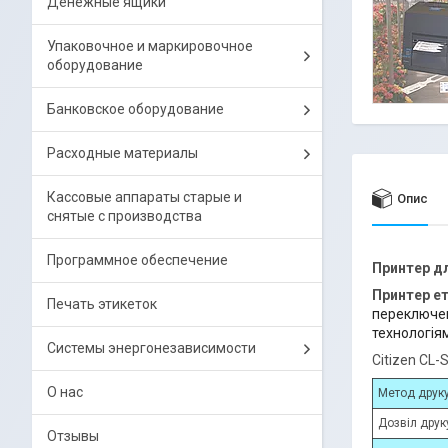
Денежные ящики
Упаковочное и маркировочное
оборудование
Банковское оборудование
Расходные материалы
Кассовые аппараты старые и
Опис
снятые с производства
Программное обеспечение
Принтер дл
Принтер е
Печать этикеток
переключен
технологія
Системы энергонезависимости
Citizen CL-
О нас
Метод друк
Дозвіл друк
Отзывы