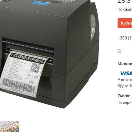
28 3
Показат
Купи
+380 (6
У компа
будь-я
поверн