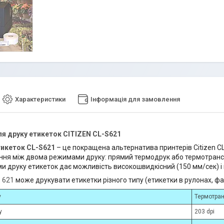
Характеристики
Інформація для замовлення
я друку етикеток CITIZEN CL-S621
тикеток CL-S621
– це покращена альтернатива принтерів Citizen CL
ня між двома режимами друку: прямий термодрук або термотрансф
ми друку етикеток дає можливість високошвидкісний (150 мм/сек) і 
S 621
може друкувати етикетки різного типу (етикетки в рулонах, фа
у
Термотран
у
203 dpi