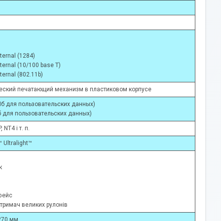
nternal (1284)
nternal (10/100 base T)
nternal (802.11b)
еский печатающий механизм в пластиковом корпусе
Mб для пользовательских данных)
б для пользовательских данных)
, NT4 і т. п.
 Ultralight™
к
рфейс
 тримач великих рулонів
270 мм