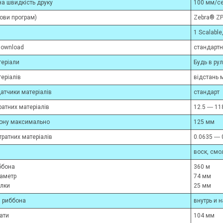
а швидкість друку
100 мм/с
ови програм)
Zebra® ZP
1 Scalable
download
стандарт
теріали
Будь в ру
еріалів
відстань м
атчики матеріалів
стандарт
атних матеріалів
12.5 ― 11
лону максимально
125 мм
ратних матеріалів
0.0635 ― 
воск, смо
ббона
360 м
иаметр
74 мм
улки
25 мм
и риббона
внутрь и н
ати
104 мм