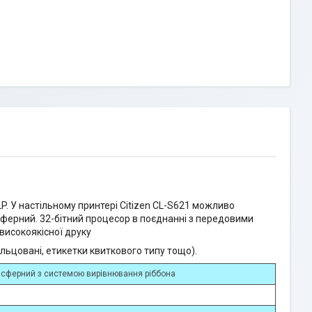
P. У настільному принтері Citizen CL-S621 можливо
ерний. 32-бітний процесор в поєднанні з передовими
високоякісної друку
льцовані, етикетки квиткового типу тощо).
сферний з системою вирівнювання ріббона