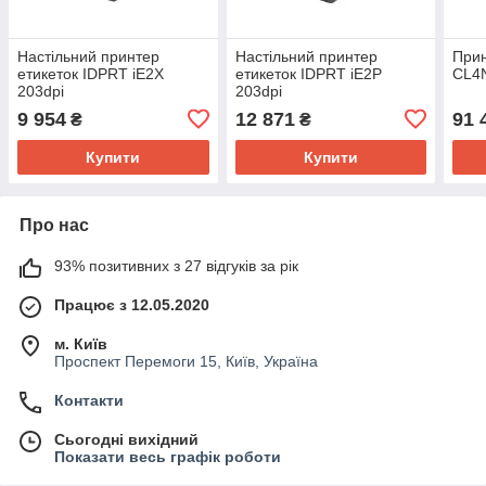
Настільний принтер
Настільний принтер
Прин
етикеток IDPRT iE2X
етикеток IDPRT iE2P
CL4N
203dpi
203dpi
9 954
12 871
91 
₴
₴
Купити
Купити
Про нас
93% позитивних з 27 відгуків за рік
Працює з 12.05.2020
м. Київ
Проспект Перемоги 15, Київ, Україна
Контакти
Сьогодні вихідний
Показати весь графік роботи