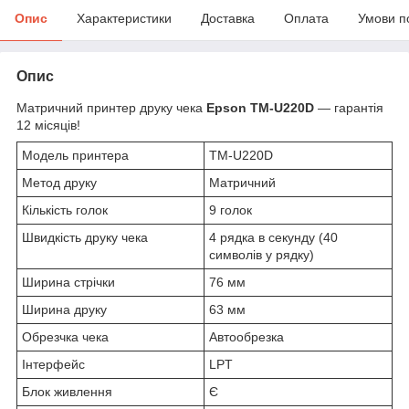
Опис
Характеристики
Доставка
Оплата
Умови п
Опис
Матричний принтер друку чека
Epson TM-U220D
— гарантія
12 місяців!
Модель принтера
TM-U220D
Метод друку
Матричний
Кількість голок
9 голок
Швидкість друку чека
4 рядка в секунду (40
символів у рядку)
Ширина стрічки
76 мм
Ширина друку
63 мм
Обрезчка чека
Автообрезка
Інтерфейс
LPT
Блок живлення
Є