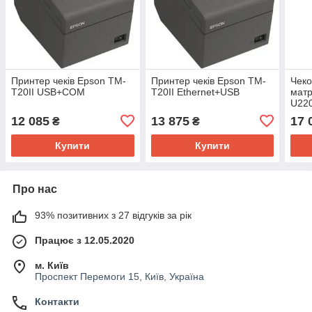
Принтер чеків Epson TM-
Принтер чеків Epson TM-
Чеко
T20II USB+COM
T20II Ethernet+USB
матр
U22
12 085
13 875
17 
₴
₴
Купити
Купити
Про нас
93% позитивних з 27 відгуків за рік
Працює з 12.05.2020
м. Київ
Проспект Перемоги 15, Київ, Україна
Контакти