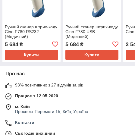
Ручний сканер штрих-коду
Ручний сканер штрих-коду
Ручн
Cino F780 RS232
Cino F780 USB
Cino
(Медичний)
(Медичний)
5 684
5 684
2 5
₴
₴
Купити
Купити
Про нас
93% позитивних з 27 відгуків за рік
Працює з 12.05.2020
м. Київ
Проспект Перемоги 15, Київ, Україна
Контакти
Сьогодні вихідний