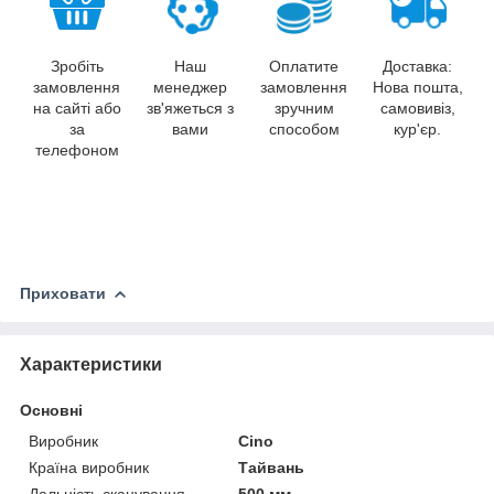
Зробіть
Наш
Оплатите
Доставка:
замовлення
менеджер
замовлення
Нова пошта,
на сайті або
зв'яжеться з
зручним
самовивіз,
за
вами
способом
кур'єр.
телефоном
Приховати
Характеристики
Основні
Виробник
Cino
Країна виробник
Тайвань
Дальність сканування
500 мм