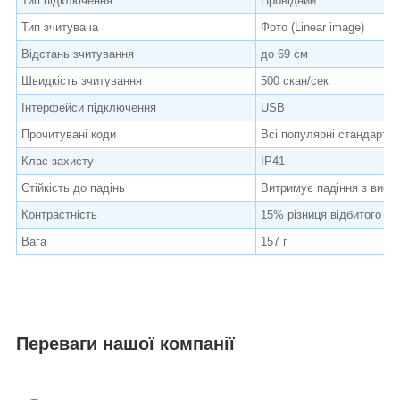
Тип підключення
Провідний
Тип зчитувача
Фото (Linear image)
Відстань зчитування
до 69 см
Швидкість зчитування
500 скан/сек
Інтерфейси підключення
USB
Прочитувані коди
Всі популярні стандартні
Клас захисту
IP41
Стійкість до падінь
Витримує падіння з висот
Контрастність
15% різниця відбитого св
Вага
157 г
Переваги нашої компанії