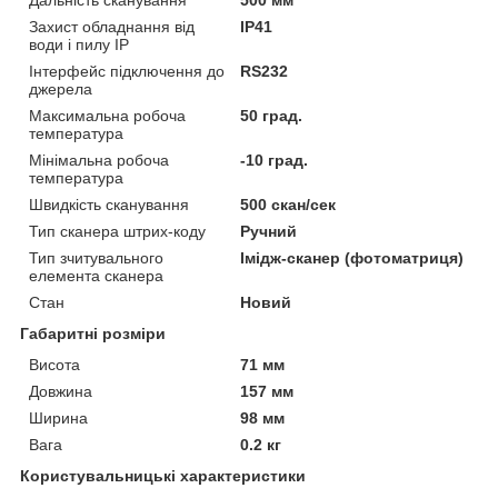
Захист обладнання від
IP41
води і пилу IP
Інтерфейс підключення до
RS232
джерела
Максимальна робоча
50 град.
температура
Мінімальна робоча
-10 град.
температура
Швидкість сканування
500 скан/сек
Тип сканера штрих-коду
Ручний
Тип зчитувального
Імідж-сканер (фотоматриця)
елемента сканера
Стан
Новий
Габаритні розміри
Висота
71 мм
Довжина
157 мм
Ширина
98 мм
Вага
0.2 кг
Користувальницькі характеристики