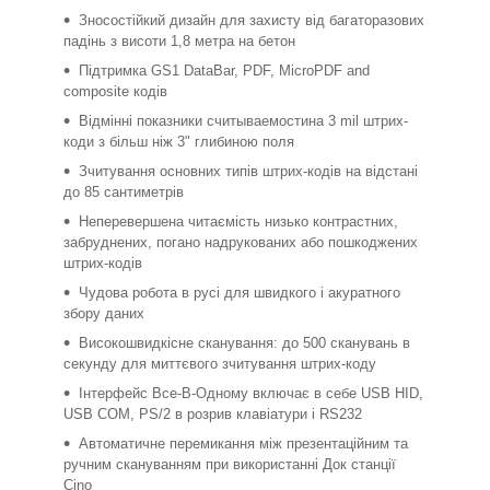
Зносостійкий дизайн для захисту від багаторазових
падінь з висоти 1,8 метра на бетон
Підтримка GS1 DataBar, PDF, MicroPDF and
composite кодів
Відмінні показники считываемостина 3 mil штрих-
коди з більш ніж 3" глибиною поля
Зчитування основних типів штрих-кодів на відстані
до 85 сантиметрів
Неперевершена читаємість низько контрастних,
забруднених, погано надрукованих або пошкоджених
штрих-кодів
Чудова робота в русі для швидкого і акуратного
збору даних
Високошвидкісне сканування: до 500 сканувань в
секунду для миттєвого зчитування штрих-коду
Інтерфейс Все-В-Одному включає в себе USB HID,
USB COM, PS/2 в розрив клавіатури і RS232
Автоматичне перемикання між презентаційним та
ручним скануванням при використанні Док станції
Cino