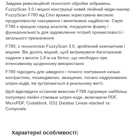
Завдяки революційній технології обробки зображень
FuzzyScan 3.0 і міцної конструкції новий лінійний імідж-сканер
FuzzyScan F780 від Cino вражає користувача високою
продуктивністю сканування і винятковою надійністю. Серія
F780 є кращою серед аналогів, поєднуючи форму і
функціональність для задоволення потреб промисловості і
загального призначення.
F780, з технологією FuzzyScan 3.0, зроблений компактним і
міцним. Він досить міцний, щоб витримувати багаторазові
падіння з висоти 1,8 м на бетон, що необхідно при
інтенсивному щоденному використанні.
F780 підходить для швидкого і точного зчитування низько
контрастних, пошкоджених, змащених, погано надрукованих
штрих-кодів, які зустрічаються в реальному житті.
Щоб відповідати останнім вимогам F788 підтримує найбільш
популярні лінійні стэковые штрих-коди, включаючи PDF,
MicroPDF, Codablock, GS1 Databar Linear-stacked та
Composite.
Характерні особливості: