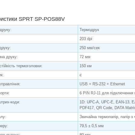
ристики SPRT SP-POS88V
друку:
Термодрук
203 dpi
друку:
250 мм/сек
на друку:
72 мм
стійкість термоголовки:
150 км
ик:
є
управління:
USB + RS-232 + Ethernet
порти:
6 PIN RJ-11 для підключення
штрих-коди:
1D: UPC-A, UPC-E, EAN-13, 
PDF417, QR Code, DATA Matri
алу:
Звичайна термопапір, папір з
еру:
79,5 ± 0,5 мм
етр рулону:
80 мм