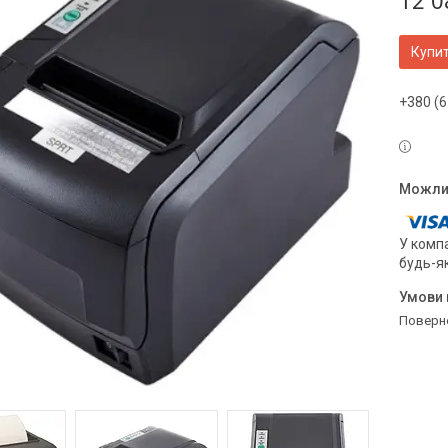
12 0
Купи
+380 (6
У компа
будь-я
поверн