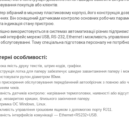
вування покупців або клієнтів.
ер зібраний в міцному пластиковому корпусі, його конструкція до
нях. Він оснащений датчиками контролю основних робочих параметр
та індикація стану пристрою.
ішно використовується в системах автоматизації різних підприємств
ний інтерфейс мережі USB, RS-232, Ethernet і можливість управлін
і обслуговуванні. Тому спеціальна підготовка персоналу не потрібно
терні особливості:
ока якість друку текстів, штрих-кодів, графіки.
струкція лотка для паперу забезпечує швидке завантаження паперу і мо
истовувати рулон діаметром 80мм.
 прискорення обслуговування передбачений автообрізчик з повною або 
анням чеків.
вність датчиків контролю: нагрівання термоголовки, наявності або відсут
у, незакритою кришки, близького закінчення паперу.
тримка ОС Windows, Linux.
ливість управління грошовим ящиком з допомогою порту RJ11.
вність інтерфейсів комунікації — Ethernet+RS232+USB.