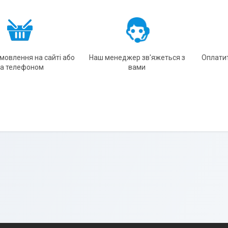
амовлення на сайті або
Наш менеджер зв'яжеться з
Оплати
за телефоном
вами