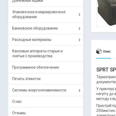
Денежные ящики
Упаковочное и маркировочное
оборудование
Банковское оборудование
Расходные материалы
Кассовые аппараты старые и
Опис
снятые с производства
Программное обеспечение
SPRT SP
Термопринт
Печать этикеток
документів
У принтері
Системы энергонезависимости
нагріту до
методу є ві
О нас
Пристрій пі
250мм/сек.
Отзывы
діаметром 