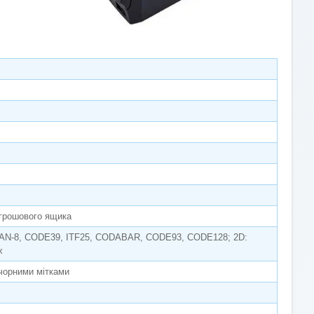
 грошового ящика
EAN-8, CODE39, ITF25, CODABAR, CODE93, CODE128; 2D:
x
 чорними мітками