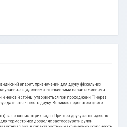
видкісний апарат, призначений для друку фіскальних
уговування, з щоденними інтенсивними навантаженнями.
й чековій стрічці утворюється при проходженні її через
у здатність і чіткість друку. Великою перевагою цього
пів) та основних штрих-кодів. Принтер друкує зі швидкістю
ок для термострічки дозволяє застосовувати рулон
ий матеріал. Всі ці характеристики максимально скорочують