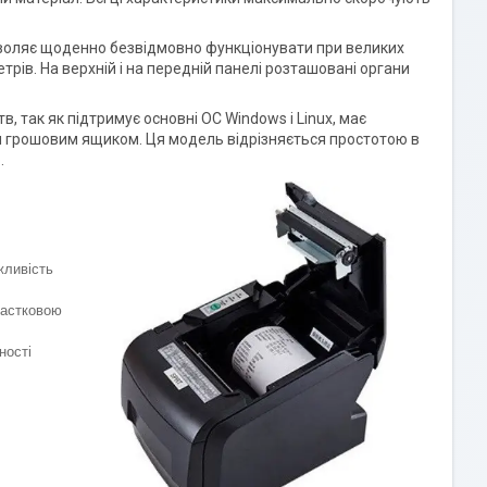
зволяє щоденно безвідмовно функціонувати при великих
ів. На верхній і на передній панелі розташовані органи
, так як підтримує основні ОС Windows і Linux, має
ня грошовим ящиком. Ця модель відрізняється простотою в
.
жливість
частковою
ності