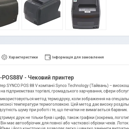
Характеристики
Інформація для замовлення
-POS88V - Чековий принтер
ер SYNCO POS 88 V компанії Synco Technology (Тайвань) – високош
 на підприємствах торгівлі, громадського харчування, сфери обсл
 використовується метод термодруку, коли зображення на спеціальні
 високої температури термоголовкою. Цей метод дає високу роздільн
дсутність шуму при роботі і те, що печатки не вимагається барвник.
дтримує друк не тільки букв і цифр, також графіки (зокрема, логоти
 Він має автообрізчик для повної або часткової обрізки чеків. Лот
80мм, і його конструкція дозволяє легко і швидко замінити витратн