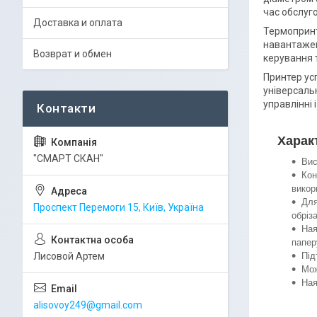
час обслуго
Доставка и оплата
Термопринт
навантажен
Возврат и обмен
керування 
Принтер усп
універсаль
управлінні 
Харак
"СМАРТ СКАН"
Вис
Кон
викор
Для
Проспект Перемоги 15, Київ, Україна
обріз
Ная
папер
Під
Лисовой Артем
Мож
Ная
alisovoy249@gmail.com