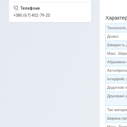
+380 (67) 402-79-20
Характе
Технологія 
Дозвіл:
Швидкість 
Макс. Шири
Абразивна 
Автообрізч
Інтерфейс 
Додаткові 
Друковані 
Тип матері
Ширина пап
Макс. Діам