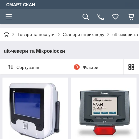
СМАРТ СКАН
Товари та послуги
Сканери штрих-коду
ult-чекери та
ult-чекери та Мікрокіоски
Сортування
0
Фільтри