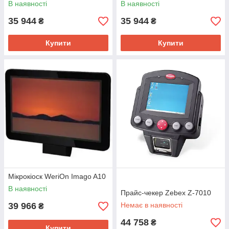
В наявності
В наявності
35 944
35 944
₴
₴
Купити
Купити
Мікрокіоск WeriOn Imago A10
В наявності
Прайс-чекер Zebex Z-7010
39 966
Немає в наявності
₴
44 758
₴
Купити