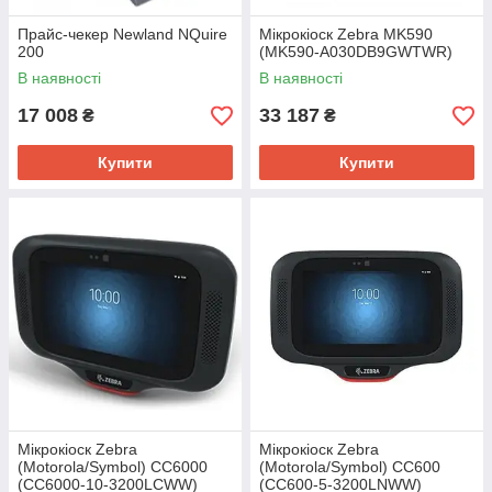
Прайс-чекер Newland NQuire
Мікрокіоск Zebra MK590
200
(MK590-A030DB9GWTWR)
В наявності
В наявності
17 008
33 187
₴
₴
Купити
Купити
Мікрокіоск Zebra
Мікрокіоск Zebra
(Motorola/Symbol) CC6000
(Motorola/Symbol) CC600
(CC6000-10-3200LCWW)
(CC600-5-3200LNWW)