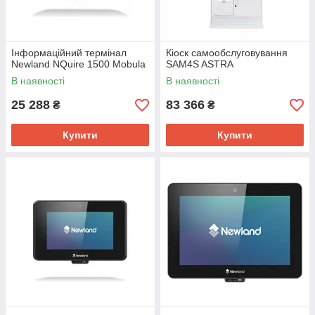
Інформаційний термінал
Кіоск самообслуговування
Newland NQuire 1500 Mobula
SAM4S ASTRA
В наявності
В наявності
25 288
83 366
₴
₴
Купити
Купити