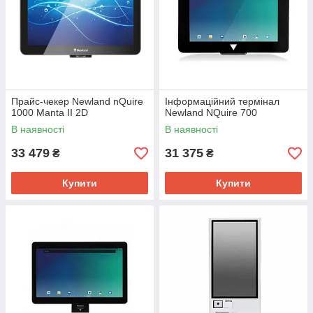
Прайс-чекер Newland nQuire
Інформаційний термінал
1000 Manta II 2D
Newland NQuire 700
В наявності
В наявності
33 479
31 375
₴
₴
Купити
Купити