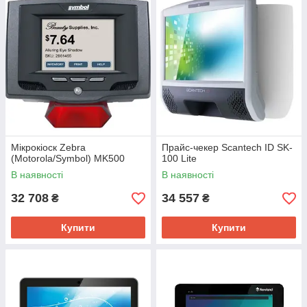
Мікрокіоск Zebra
Прайс-чекер Scantech ID SK-
(Motorola/Symbol) MK500
100 Lite
В наявності
В наявності
32 708
34 557
₴
₴
Купити
Купити